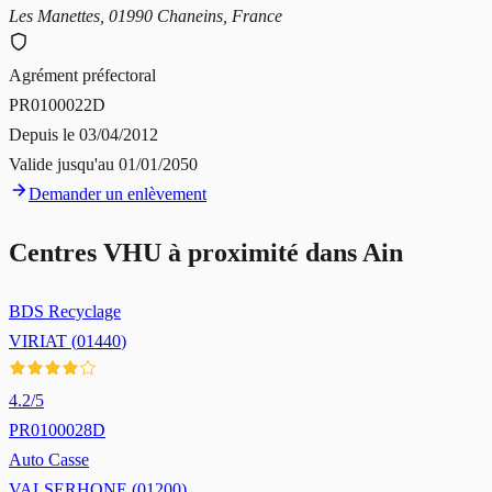
Les Manettes, 01990 Chaneins, France
Agrément préfectoral
PR0100022D
Depuis le
03/04/2012
Valide jusqu'au
01/01/2050
Demander un enlèvement
Centres VHU à proximité dans
Ain
BDS Recyclage
VIRIAT
(
01440
)
4.2
/5
PR0100028D
Auto Casse
VALSERHONE
(
01200
)