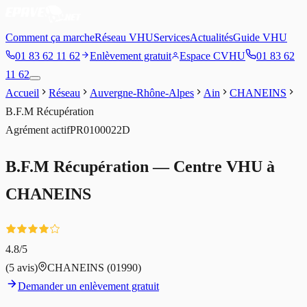
Comment ça marche
Réseau VHU
Services
Actualités
Guide VHU
01 83 62 11 62
Enlèvement gratuit
Espace CVHU
01 83 62
11 62
Accueil
Réseau
Auvergne-Rhône-Alpes
Ain
CHANEINS
B.F.M Récupération
Agrément
actif
PR0100022D
B.F.M Récupération
— Centre VHU à
CHANEINS
4.8
/5
(
5
avis)
CHANEINS
(01990)
Demander un enlèvement gratuit