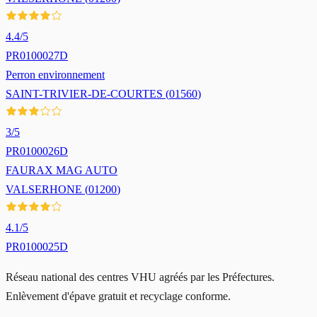
4.4
/5
PR0100027D
Perron environnement
SAINT-TRIVIER-DE-COURTES
(
01560
)
3
/5
PR0100026D
FAURAX MAG AUTO
VALSERHONE
(
01200
)
4.1
/5
PR0100025D
Réseau national des centres VHU agréés par les Préfectures.
Enlèvement d'épave gratuit et recyclage conforme.