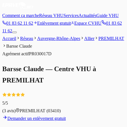
Comment ça marche
Réseau VHU
Services
Actualités
Guide VHU
01 83 62 11 62
Enlèvement gratuit
Espace CVHU
01 83 62
11 62
Accueil
Réseau
Auvergne-Rhône-Alpes
Allier
PREMILHAT
Barsse Claude
Agrément
actif
PR030017D
Barsse Claude
— Centre VHU à
PREMILHAT
5
/5
(
3
avis)
PREMILHAT
(03410)
Demander un enlèvement gratuit