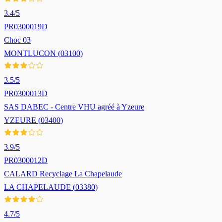
3.4
/5
PR0300019D
Choc 03
MONTLUCON
(
03100
)
3.5
/5
PR0300013D
SAS DABEC - Centre VHU agréé à Yzeure
YZEURE
(
03400
)
3.9
/5
PR0300012D
CALARD Recyclage La Chapelaude
LA CHAPELAUDE
(
03380
)
4.7
/5