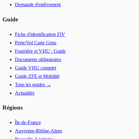
Demande d'enlèvement
Guide
Fiche d'identification FIV
Perte/Vol Carte Grise
Fourrière et VHU : Guide
Documents obligatoires
Guide VHU complet
Guide ZFE et Mobilité
Tous les guides →
Actualités
Régions
Île-de-France
Auvergne-Rhône-Alpes