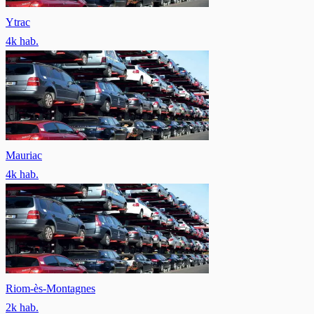
Ytrac
4
k hab.
Mauriac
4
k hab.
Riom-ès-Montagnes
2
k hab.