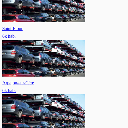
Saint-Flour
6
k hab.
Arpajon-sur-Cère
6
k hab.