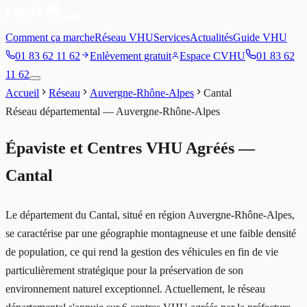
Comment ça marche
Réseau VHU
Services
Actualités
Guide VHU
01 83 62 11 62
Enlèvement gratuit
Espace CVHU
01 83 62
11 62
Accueil
Réseau
Auvergne-Rhône-Alpes
Cantal
Réseau départemental —
Auvergne-Rhône-Alpes
Épaviste et Centres VHU Agréés —
Cantal
Le département du Cantal, situé en région Auvergne-Rhône-Alpes,
se caractérise par une géographie montagneuse et une faible densité
de population, ce qui rend la gestion des véhicules en fin de vie
particulièrement stratégique pour la préservation de son
environnement naturel exceptionnel. Actuellement, le réseau