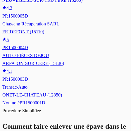
NEUVEGLISE-SUR-TRUYERE
(
15260
)
4.3
PR1500005D
Chassang Récuperation SARL
FRIDEFONT
(
15110
)
5
PR1500004D
AUTO PIÈCES DEJOU
ARPAJON-SUR-CERE
(
15130
)
4.1
PR1500003D
Transac-Auto
ONET-LE-CHATEAU
(
12850
)
Non noté
PR1500001D
Procédure Simplifiée
Comment faire enlever une épave
dans le