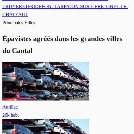
TRUYERE
1
FRIDEFONT
1
ARPAJON-SUR-CERE
1
ONET-LE-
CHATEAU
1
Principales Villes
Épavistes agréés dans les grandes villes
du Cantal
Aurillac
26
k hab.