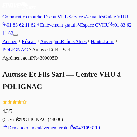
Comment ça marche
Réseau VHU
Services
Actualités
Guide VHU
01 83 62 11 62
Enlèvement gratuit
Espace CVHU
01 83 62
11 62
Accueil
Réseau
Auvergne-Rhône-Alpes
Haute-Loire
POLIGNAC
Autusse Et Fils Sarl
Agrément
actif
PR4300005D
Autusse Et Fils Sarl
— Centre VHU à
POLIGNAC
4.3
/5
(
5
avis)
POLIGNAC
(43000)
Demander un enlèvement gratuit
0471093110