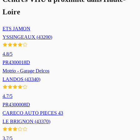
Loire
ETS JAMON
YSSINGEAUX
(
43200
)
4.8
/5
PR4300018D
Motrio - Garage Delcos
LANDOS
(
43340
)
4.7
/5
PR4300008D
CARECO AUTO PIECES 43
LE BRIGNON
(
43370
)
3.7
/5