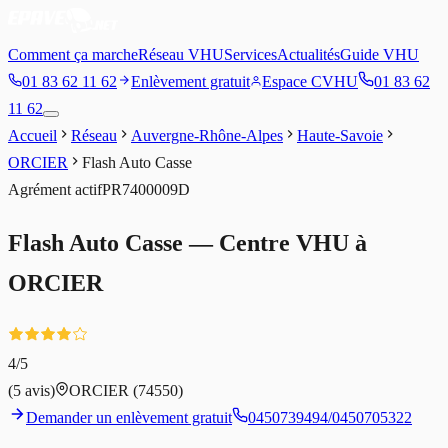
Comment ça marche
Réseau VHU
Services
Actualités
Guide VHU
01 83 62 11 62
Enlèvement gratuit
Espace CVHU
01 83 62
11 62
Accueil
Réseau
Auvergne-Rhône-Alpes
Haute-Savoie
ORCIER
Flash Auto Casse
Agrément
actif
PR7400009D
Flash Auto Casse
— Centre VHU à
ORCIER
4
/5
(
5
avis)
ORCIER
(74550)
Demander un enlèvement gratuit
0450739494/0450705322