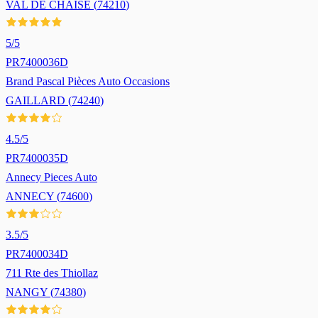
VAL DE CHAISE
(
74210
)
5
/5
PR7400036D
Brand Pascal Pièces Auto Occasions
GAILLARD
(
74240
)
4.5
/5
PR7400035D
Annecy Pieces Auto
ANNECY
(
74600
)
3.5
/5
PR7400034D
711 Rte des Thiollaz
NANGY
(
74380
)