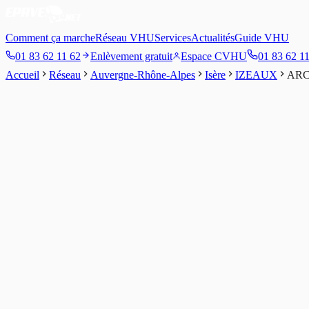
Comment ça marche
Réseau VHU
Services
Actualités
Guide VHU
01 83 62 11 62
Enlèvement gratuit
Espace CVHU
01 83 62 1
Accueil
Réseau
Auvergne-Rhône-Alpes
Isère
IZEAUX
ARC
4.5
/5