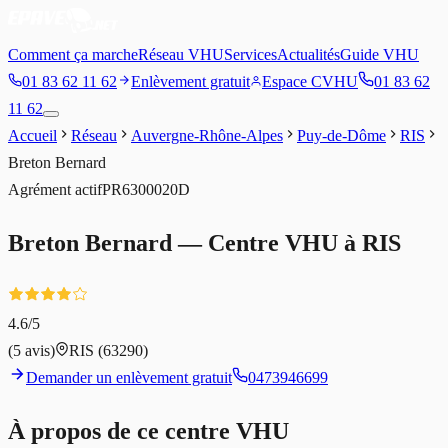
Comment ça marche
Réseau VHU
Services
Actualités
Guide VHU
01 83 62 11 62
Enlèvement gratuit
Espace CVHU
01 83 62
11 62
Accueil
Réseau
Auvergne-Rhône-Alpes
Puy-de-Dôme
RIS
Breton Bernard
Agrément
actif
PR6300020D
Breton Bernard
— Centre VHU à
RIS
4.6
/5
(
5
avis)
RIS
(63290)
Demander un enlèvement gratuit
0473946699
À propos de ce centre VHU