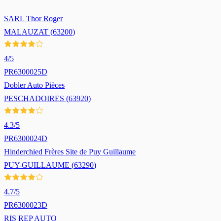
SARL Thor Roger
MALAUZAT
(
63200
)
4
/5
PR6300025D
Dobler Auto Pièces
PESCHADOIRES
(
63920
)
4.3
/5
PR6300024D
Hinderchied Frères Site de Puy Guillaume
PUY-GUILLAUME
(
63290
)
4.7
/5
PR6300023D
RIS REP AUTO