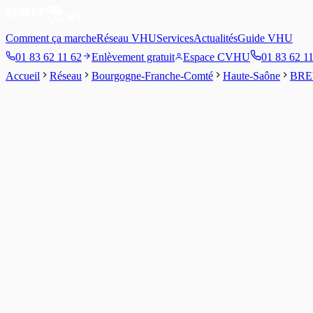
Comment ça marche
Réseau VHU
Services
Actualités
Guide VHU
01 83 62 11 62
Enlèvement gratuit
Espace CVHU
01 83 62 1
Accueil
Réseau
Bourgogne-Franche-Comté
Haute-Saône
BRE
3.8
/5