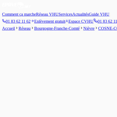
Comment ça marche
Réseau VHU
Services
Actualités
Guide VHU
01 83 62 11 62
Enlèvement gratuit
Espace CVHU
01 83 62 1
Accueil
Réseau
Bourgogne-Franche-Comté
Nièvre
COSNE-C
4.2
/5