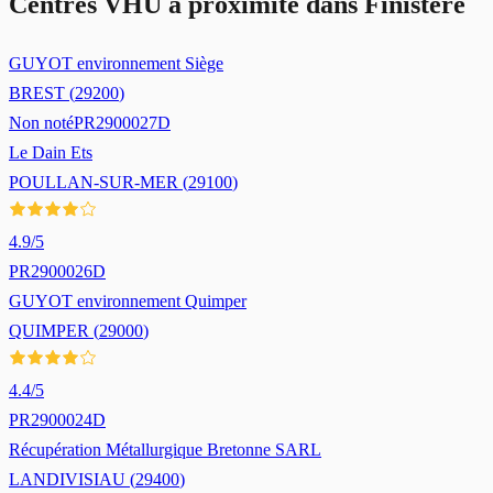
Centres VHU à proximité dans
Finistère
GUYOT environnement Siège
BREST
(
29200
)
Non noté
PR2900027D
Le Dain Ets
POULLAN-SUR-MER
(
29100
)
4.9
/5
PR2900026D
GUYOT environnement Quimper
QUIMPER
(
29000
)
4.4
/5
PR2900024D
Récupération Métallurgique Bretonne SARL
LANDIVISIAU
(
29400
)