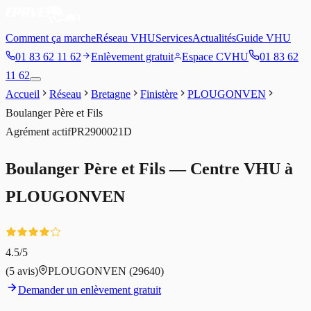
Comment ça marche
Réseau VHU
Services
Actualités
Guide VHU
01 83 62 11 62
Enlèvement gratuit
Espace CVHU
01 83 62
11 62
Accueil
Réseau
Bretagne
Finistère
PLOUGONVEN
Boulanger Père et Fils
Agrément
actif
PR2900021D
Boulanger Père et Fils
— Centre VHU à
PLOUGONVEN
4.5
/5
(
5
avis)
PLOUGONVEN
(29640)
Demander un enlèvement gratuit