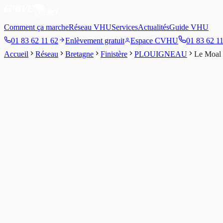
Comment ça marche
Réseau VHU
Services
Actualités
Guide VHU
01 83 62 11 62
Enlèvement gratuit
Espace CVHU
01 83 62 1
Accueil
Réseau
Bretagne
Finistère
PLOUIGNEAU
Le Moal
5
/5