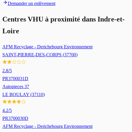
Demander un enlèvement
Centres VHU à proximité dans
Indre-et-
Loire
AFM Recyclage - Derichebourg Environnement
SAINT-PIERRE-DES-CORPS
(
37700
)
2.8
/5
PR3700031D
Autopieces 37
LE BOULAY
(
37110
)
4.2
/5
PR3700030D
AFM Recyclage - Derichebourg Environnement