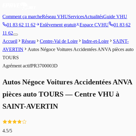
Comment ça marche
Réseau VHU
Services
Actualités
Guide VHU
01 83 62 11 62
Enlèvement gratuit
Espace CVHU
01 83 62
11 62
Accueil
Réseau
Centre-Val de Loire
Indre-et-Loire
SAINT-
AVERTIN
Autos Négoce Voitures Accidentées ANVA pièces auto
TOURS
Agrément
actif
PR3700003D
Autos Négoce Voitures Accidentées ANVA
pièces auto TOURS
— Centre VHU à
SAINT-AVERTIN
4.5
/5