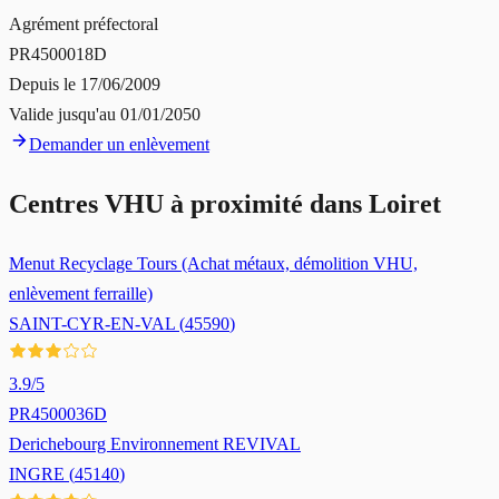
Agrément préfectoral
PR4500018D
Depuis le
17/06/2009
Valide jusqu'au
01/01/2050
Demander un enlèvement
Centres VHU à proximité dans
Loiret
Menut Recyclage Tours (Achat métaux, démolition VHU,
enlèvement ferraille)
SAINT-CYR-EN-VAL
(
45590
)
3.9
/5
PR4500036D
Derichebourg Environnement REVIVAL
INGRE
(
45140
)