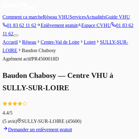
Comment ça marche
Réseau VHU
Services
Actualités
Guide VHU
01 83 62 11 62
Enlèvement gratuit
Espace CVHU
01 83 62
11 62
Accueil
Réseau
Centre-Val de Loire
Loiret
SULLY-SUR-
LOIRE
Baudon Chabosy
Agrément
actif
PR4500018D
Baudon Chabosy
— Centre VHU à
SULLY-SUR-LOIRE
4.4
/5
(
5
avis)
SULLY-SUR-LOIRE
(45600)
Demander un enlèvement gratuit