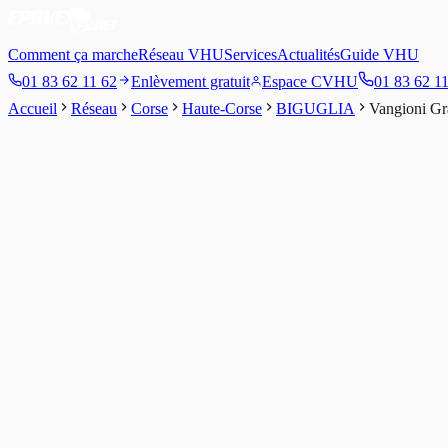
Comment ça marche
Réseau VHU
Services
Actualités
Guide VHU
01 83 62 11 62
Enlèvement gratuit
Espace CVHU
01 83 62 1
Accueil
Réseau
Corse
Haute-Corse
BIGUGLIA
Vangioni Gr
3
/5