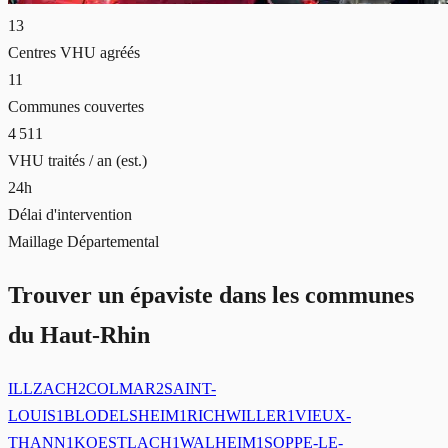
13
Centres VHU agréés
11
Communes couvertes
4 511
VHU traités / an (est.)
24h
Délai d'intervention
Maillage Départemental
Trouver un épaviste dans les communes
du Haut-Rhin
ILLZACH
2
COLMAR
2
SAINT-
LOUIS
1
BLODELSHEIM
1
RICHWILLER
1
VIEUX-
THANN
1
KOESTLACH
1
WALHEIM
1
SOPPE-LE-