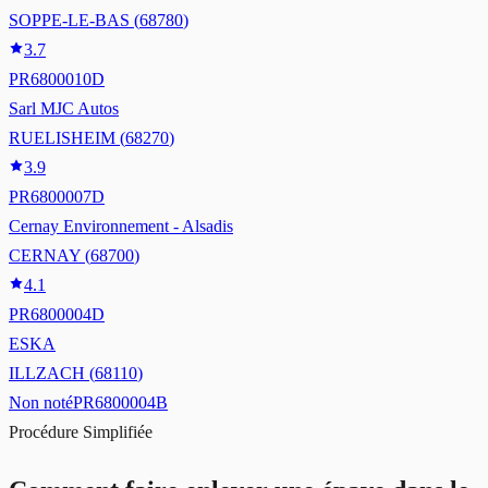
SOPPE-LE-BAS
(
68780
)
3.7
PR6800010D
Sarl MJC Autos
RUELISHEIM
(
68270
)
3.9
PR6800007D
Cernay Environnement - Alsadis
CERNAY
(
68700
)
4.1
PR6800004D
ESKA
ILLZACH
(
68110
)
Non noté
PR6800004B
Procédure Simplifiée