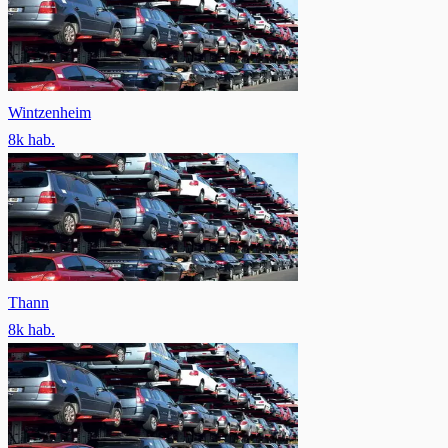
Wintzenheim
8
k hab.
Thann
8
k hab.