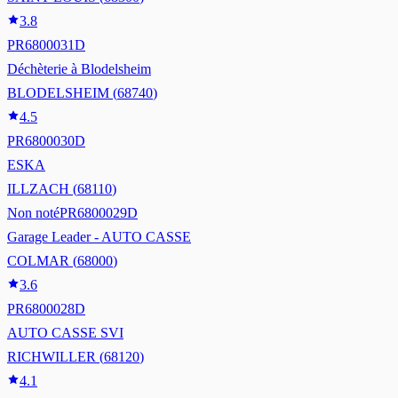
3.8
PR6800031D
Déchèterie à Blodelsheim
BLODELSHEIM
(
68740
)
4.5
PR6800030D
ESKA
ILLZACH
(
68110
)
Non noté
PR6800029D
Garage Leader - AUTO CASSE
COLMAR
(
68000
)
3.6
PR6800028D
AUTO CASSE SVI
RICHWILLER
(
68120
)
4.1