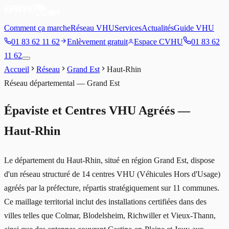
Comment ça marche
Réseau VHU
Services
Actualités
Guide VHU
01 83 62 11 62
Enlèvement gratuit
Espace CVHU
01 83 62
11 62
Accueil
Réseau
Grand Est
Haut-Rhin
Réseau départemental —
Grand Est
Épaviste et Centres VHU Agréés —
Haut-Rhin
Le département du Haut-Rhin, situé en région Grand Est, dispose
d'un réseau structuré de 14 centres VHU (Véhicules Hors d'Usage)
agréés par la préfecture, répartis stratégiquement sur 11 communes.
Ce maillage territorial inclut des installations certifiées dans des
villes telles que Colmar, Blodelsheim, Richwiller et Vieux-Thann,