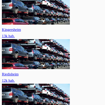
Kingersheim
13
k hab.
Riedisheim
12
k hab.