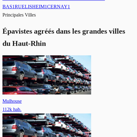
BAS
1
RUELISHEIM
1
CERNAY
1
Principales Villes
Épavistes agréés dans les grandes villes
du Haut-Rhin
Mulhouse
112
k hab.