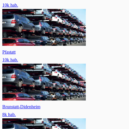
10
k hab.
Pfastatt
10
k hab.
Brunstatt-Didenheim
8
k hab.