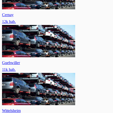
Cernay
12
k hab.
Guebwiller
11
k hab.
Wittelsheim