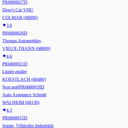
PR6800027D
Deso's Car VHU
COLMAR
(
68000
)
3.6
PR6800026D
Thomas Automobiles
VIEUX-THANN
(
68800
)
4.6
PR6800021D
Litzler-muller
KOESTLACH
(
68480
)
Non noté
PR6800018D
Auto Assistance Schmitt
WALHEIM
(
68130
)
4.3
PR6800015D
Soppe, Véhicules Industriels