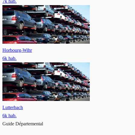
7
k hab.
Horbourg-Wihr
6
k hab.
Lutterbach
6
k hab.
Guide Départemental