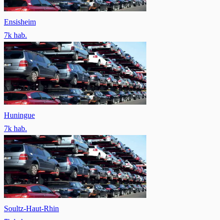
Ensisheim
7
k hab.
Huningue
7
k hab.
Soultz-Haut-Rhin