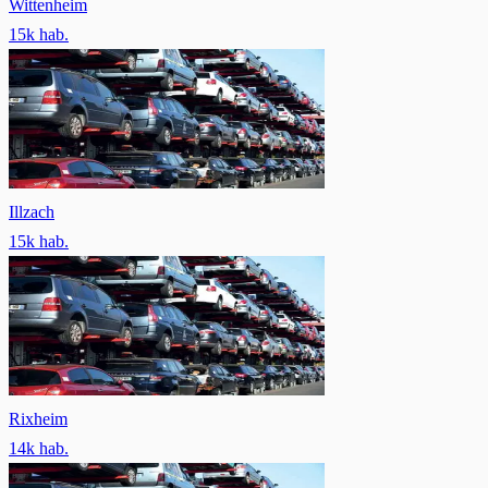
Wittenheim
15
k hab.
Illzach
15
k hab.
Rixheim
14
k hab.