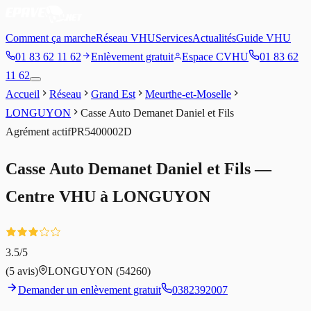
Comment ça marche
Réseau VHU
Services
Actualités
Guide VHU
01 83 62 11 62
Enlèvement gratuit
Espace CVHU
01 83 62
11 62
Accueil
Réseau
Grand Est
Meurthe-et-Moselle
LONGUYON
Casse Auto Demanet Daniel et Fils
Agrément
actif
PR5400002D
Casse Auto Demanet Daniel et Fils
—
Centre VHU à
LONGUYON
3.5
/5
(
5
avis)
LONGUYON
(54260)
Demander un enlèvement gratuit
0382392007