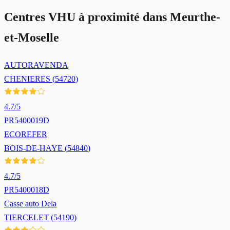
Centres VHU à proximité dans
Meurthe-
et-Moselle
AUTORAVENDA
CHENIERES
(
54720
)
4.7
/5
PR5400019D
ECOREFER
BOIS-DE-HAYE
(
54840
)
4.7
/5
PR5400018D
Casse auto Dela
TIERCELET
(
54190
)