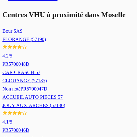
Centres VHU à proximité dans
Moselle
Bour SAS
FLORANGE
(
57190
)
4.2
/5
PR5700048D
CAR CRASCH 57
CLOUANGE
(
57185
)
Non noté
PR5700047D
ACCUEIL AUTO PIECES 57
JOUY-AUX-ARCHES
(
57130
)
4.1
/5
PR5700046D