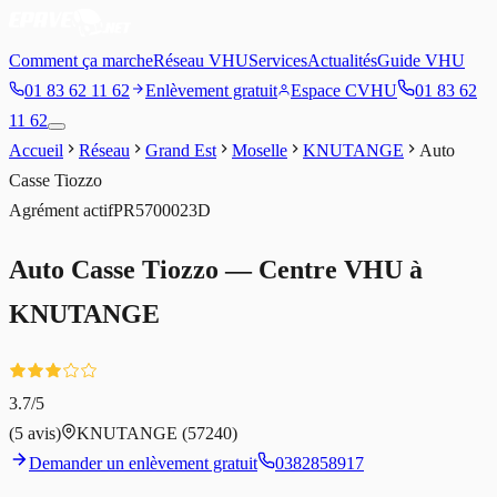
Comment ça marche
Réseau VHU
Services
Actualités
Guide VHU
01 83 62 11 62
Enlèvement gratuit
Espace CVHU
01 83 62
11 62
Accueil
Réseau
Grand Est
Moselle
KNUTANGE
Auto
Casse Tiozzo
Agrément
actif
PR5700023D
Auto Casse Tiozzo
— Centre VHU à
KNUTANGE
3.7
/5
(
5
avis)
KNUTANGE
(57240)
Demander un enlèvement gratuit
0382858917