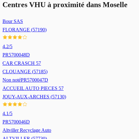
Centres VHU à proximité dans
Moselle
Bour SAS
FLORANGE
(
57190
)
4.2
/5
PR5700048D
CAR CRASCH 57
CLOUANGE
(
57185
)
Non noté
PR5700047D
ACCUEIL AUTO PIECES 57
JOUY-AUX-ARCHES
(
57130
)
4.1
/5
PR5700046D
Altviller Recyclage Auto
ALTVILLER
(
57730
)