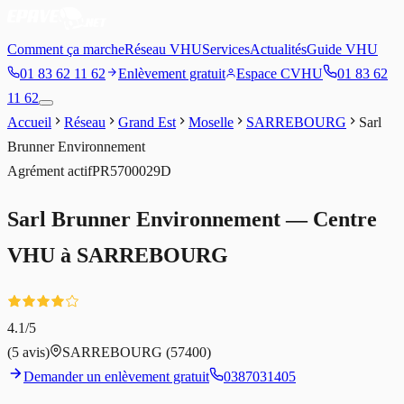
Comment ça marche
Réseau VHU
Services
Actualités
Guide VHU
01 83 62 11 62
Enlèvement gratuit
Espace CVHU
01 83 62
11 62
Accueil
Réseau
Grand Est
Moselle
SARREBOURG
Sarl
Brunner Environnement
Agrément
actif
PR5700029D
Sarl Brunner Environnement
— Centre
VHU à
SARREBOURG
4.1
/5
(
5
avis)
SARREBOURG
(57400)
Demander un enlèvement gratuit
0387031405