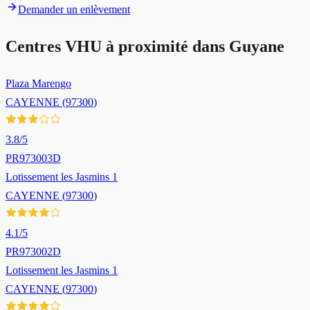
Demander un enlèvement
Centres VHU à proximité dans
Guyane
Plaza Marengo
CAYENNE
(
97300
)
3.8
/5
PR973003D
Lotissement les Jasmins 1
CAYENNE
(
97300
)
4.1
/5
PR973002D
Lotissement les Jasmins 1
CAYENNE
(
97300
)