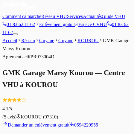
Comment ça marche
Réseau VHU
Services
Actualités
Guide VHU
01 83 62 11 62
Enlèvement gratuit
Espace CVHU
01 83 62
11 62
Accueil
Réseau
Guyane
Guyane
KOUROU
GMK Garage
Marsy Kourou
Agrément
actif
PR973004D
GMK Garage Marsy Kourou
— Centre
VHU à
KOUROU
4.1
/5
(
5
avis)
KOUROU
(97310)
Demander un enlèvement gratuit
0594220955