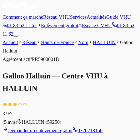
Comment ça marche
Réseau VHU
Services
Actualités
Guide VHU
01 83 62 11 62
Enlèvement gratuit
Espace CVHU
01 83 62
11 62
Accueil
Réseau
Hauts-de-France
Nord
HALLUIN
Galloo
Halluin
Agrément
actif
PR5900001B
Galloo Halluin
— Centre VHU à
HALLUIN
3.9
/5
(
5
avis)
HALLUIN
(59250)
Demander un enlèvement gratuit
0320218150