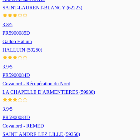
SAINT-LAURENT-BLANGY
(
62223
)
3.8
/5
PR5900085D
Galloo Halluin
HALLUIN
(
59250
)
3.9
/5
PR5900084D
Covanord - Récupération du Nord
LA CHAPELLE D'ARMENTIERES
(
59930
)
3.9
/5
PR5900083D
Covanord - REMED
SAINT-ANDRE-LEZ-LILLE
(
59350
)