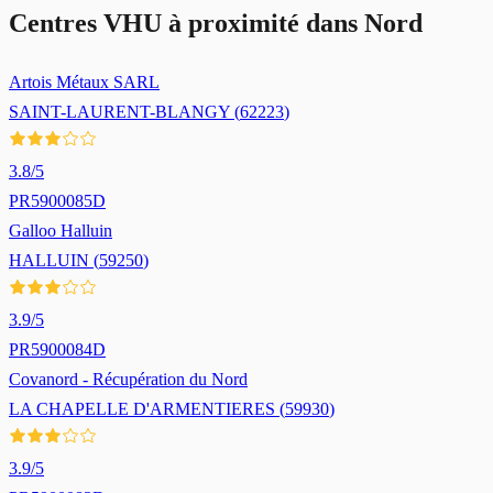
Centres VHU à proximité dans
Nord
Artois Métaux SARL
SAINT-LAURENT-BLANGY
(
62223
)
3.8
/5
PR5900085D
Galloo Halluin
HALLUIN
(
59250
)
3.9
/5
PR5900084D
Covanord - Récupération du Nord
LA CHAPELLE D'ARMENTIERES
(
59930
)
3.9
/5