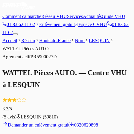
Comment ça marche
Réseau VHU
Services
Actualités
Guide VHU
01 83 62 11 62
Enlèvement gratuit
Espace CVHU
01 83 62
11 62
Accueil
Réseau
Hauts-de-France
Nord
LESQUIN
WATTEL Pièces AUTO.
Agrément
actif
PR5900027D
WATTEL Pièces AUTO.
— Centre VHU
à
LESQUIN
3.3
/5
(
5
avis)
LESQUIN
(59810)
Demander un enlèvement gratuit
0320629898