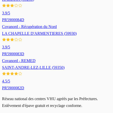
3.9
/5
PR5900084D
Covanord - Récupération du Nord
LA CHAPELLE D'ARMENTIERES
(
59930
)
3.9
/5
PR5900083D
Covanord - REMED
SAINT-ANDRE-LEZ-LILLE
(
59350
)
4.5
/5
PR5900082D
Réseau national des centres VHU agréés par les Préfectures.
Enlèvement d'épave gratuit et recyclage conforme.