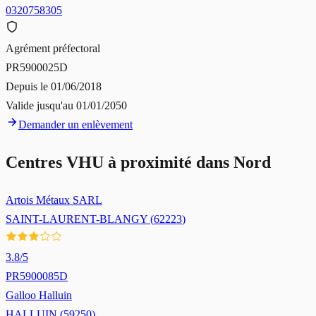
0320758305
Agrément préfectoral
PR5900025D
Depuis le
01/06/2018
Valide jusqu'au
01/01/2050
Demander un enlèvement
Centres VHU à proximité dans
Nord
Artois Métaux SARL
SAINT-LAURENT-BLANGY
(
62223
)
3.8
/5
PR5900085D
Galloo Halluin
HALLUIN
(
59250
)