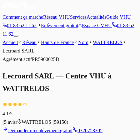
Comment ça marche
Réseau VHU
Services
Actualités
Guide VHU
01 83 62 11 62
Enlèvement gratuit
Espace CVHU
01 83 62
11 62
Accueil
Réseau
Hauts-de-France
Nord
WATTRELOS
Lecroard SARL
Agrément
actif
PR5900025D
Lecroard SARL
— Centre VHU à
WATTRELOS
4.1
/5
(
5
avis)
WATTRELOS
(59150)
Demander un enlèvement gratuit
0320758305