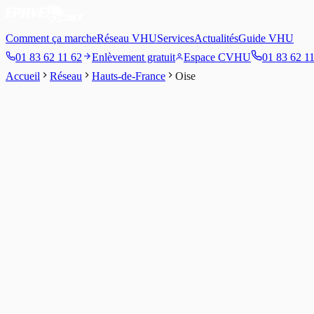
Comment ça marche
Réseau VHU
Services
Actualités
Guide VHU
01 83 62 11 62
Enlèvement gratuit
Espace CVHU
01 83 62 1
Accueil
Réseau
Hauts-de-France
Oise