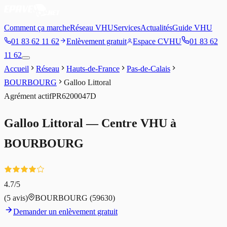
Comment ça marche
Réseau VHU
Services
Actualités
Guide VHU
01 83 62 11 62
Enlèvement gratuit
Espace CVHU
01 83 62
11 62
Accueil
Réseau
Hauts-de-France
Pas-de-Calais
BOURBOURG
Galloo Littoral
Agrément
actif
PR6200047D
Galloo Littoral
— Centre VHU à
BOURBOURG
4.7
/5
(
5
avis)
BOURBOURG
(59630)
Demander un enlèvement gratuit