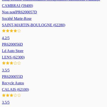
CAMBRAI
(
59400
)
Non noté
PR6200057D
Société Marie-Rose
SAINT-MARTIN-BOULOGNE
(
62280
)
4.2
/5
PR6200056D
Ld Auto Store
LENS
(
62300
)
3.5
/5
PR6200055D
Recycle Autos
CALAIS
(
62100
)
3.5
/5