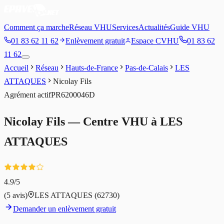
Comment ça marche
Réseau VHU
Services
Actualités
Guide VHU
01 83 62 11 62
Enlèvement gratuit
Espace CVHU
01 83 62
11 62
Accueil
Réseau
Hauts-de-France
Pas-de-Calais
LES
ATTAQUES
Nicolay Fils
Agrément
actif
PR6200046D
Nicolay Fils
— Centre VHU à
LES
ATTAQUES
4.9
/5
(
5
avis)
LES ATTAQUES
(62730)
Demander un enlèvement gratuit