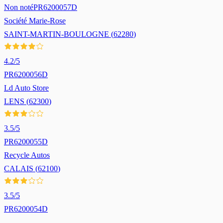
Non noté
PR6200057D
Société Marie-Rose
SAINT-MARTIN-BOULOGNE
(
62280
)
4.2
/5
PR6200056D
Ld Auto Store
LENS
(
62300
)
3.5
/5
PR6200055D
Recycle Autos
CALAIS
(
62100
)
3.5
/5
PR6200054D