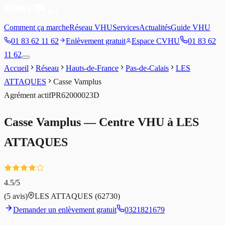
Comment ça marche
Réseau VHU
Services
Actualités
Guide VHU
01 83 62 11 62
Enlèvement gratuit
Espace CVHU
01 83 62
11 62
Accueil
Réseau
Hauts-de-France
Pas-de-Calais
LES
ATTAQUES
Casse Vamplus
Agrément
actif
PR62000023D
Casse Vamplus
— Centre VHU à
LES
ATTAQUES
4.5
/5
(
5
avis)
LES ATTAQUES
(62730)
Demander un enlèvement gratuit
0321821679