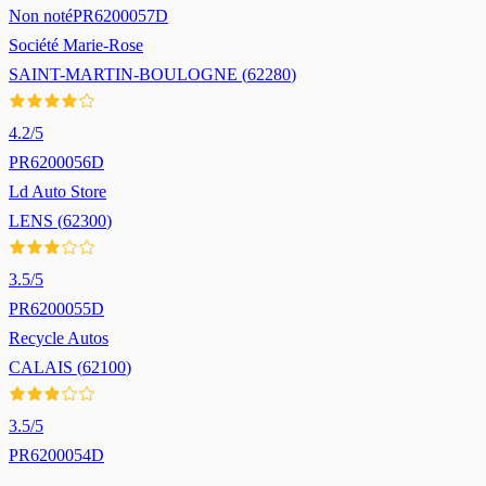
Non noté
PR6200057D
Société Marie-Rose
SAINT-MARTIN-BOULOGNE
(
62280
)
4.2
/5
PR6200056D
Ld Auto Store
LENS
(
62300
)
3.5
/5
PR6200055D
Recycle Autos
CALAIS
(
62100
)
3.5
/5
PR6200054D