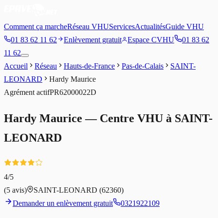
Comment ça marche
Réseau VHU
Services
Actualités
Guide VHU
01 83 62 11 62
Enlèvement gratuit
Espace CVHU
01 83 62
11 62
Accueil
Réseau
Hauts-de-France
Pas-de-Calais
SAINT-
LEONARD
Hardy Maurice
Agrément
actif
PR62000022D
Hardy Maurice
— Centre VHU à
SAINT-
LEONARD
4
/5
(
5
avis)
SAINT-LEONARD
(62360)
Demander un enlèvement gratuit
0321922109