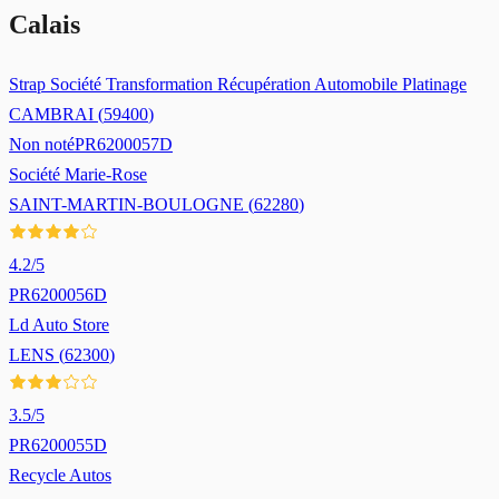
Calais
Strap Société Transformation Récupération Automobile Platinage
CAMBRAI
(
59400
)
Non noté
PR6200057D
Société Marie-Rose
SAINT-MARTIN-BOULOGNE
(
62280
)
4.2
/5
PR6200056D
Ld Auto Store
LENS
(
62300
)
3.5
/5
PR6200055D
Recycle Autos