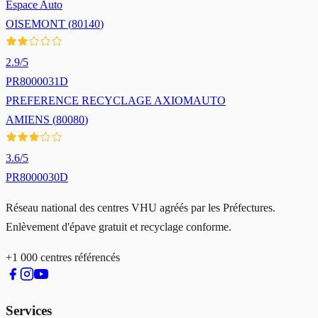
Espace Auto
OISEMONT
(
80140
)
2.9
/5
PR8000031D
PREFERENCE RECYCLAGE AXIOMAUTO
AMIENS
(
80080
)
3.6
/5
PR8000030D
Réseau national des centres VHU agréés par les Préfectures.
Enlèvement d'épave gratuit et recyclage conforme.
+1 000 centres référencés
Services