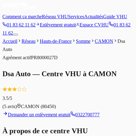
Comment ça marche
Réseau VHU
Services
Actualités
Guide VHU
01 83 62 11 62
Enlèvement gratuit
Espace CVHU
01 83 62
11 62
Accueil
Réseau
Hauts-de-France
Somme
CAMON
Dsa
Auto
Agrément
actif
PR8000027D
Dsa Auto
— Centre VHU à
CAMON
3.5
/5
(
5
avis)
CAMON
(80450)
Demander un enlèvement gratuit
0322700777
À propos de ce centre VHU