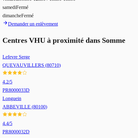
samedi
Fermé
dimanche
Fermé
Demander un enlèvement
Centres VHU à proximité dans
Somme
Lefevre Serge
QUEVAUVILLERS
(
80710
)
4.2
/5
PR8000033D
Longuein
ABBEVILLE
(
80100
)
4.4
/5
PR8000032D