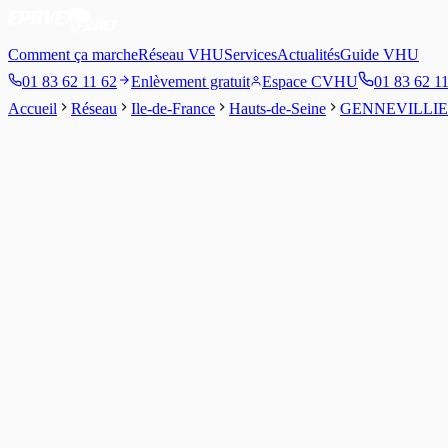
Comment ça marche
Réseau VHU
Services
Actualités
Guide VHU
01 83 62 11 62
Enlèvement gratuit
Espace CVHU
01 83 62 1
Accueil
Réseau
Ile-de-France
Hauts-de-Seine
GENNEVILLI
4
/5