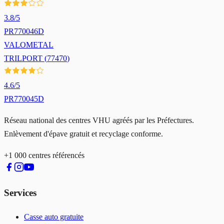
3.8
/5
PR770046D
VALOMETAL
TRILPORT
(
77470
)
4.6
/5
PR770045D
Réseau national des centres VHU agréés par les Préfectures.
Enlèvement d'épave gratuit et recyclage conforme.
+1 000 centres référencés
Services
Casse auto gratuite