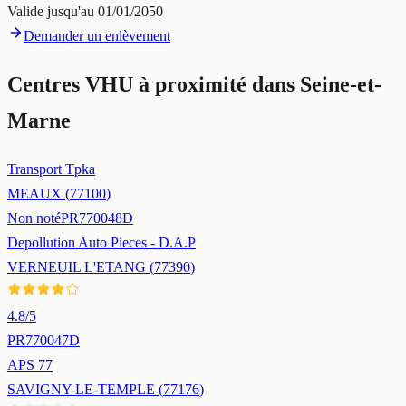
Valide jusqu'au
01/01/2050
Demander un enlèvement
Centres VHU à proximité dans
Seine-et-
Marne
Transport Tpka
MEAUX
(
77100
)
Non noté
PR770048D
Depollution Auto Pieces - D.A.P
VERNEUIL L'ETANG
(
77390
)
4.8
/5
PR770047D
APS 77
SAVIGNY-LE-TEMPLE
(
77176
)