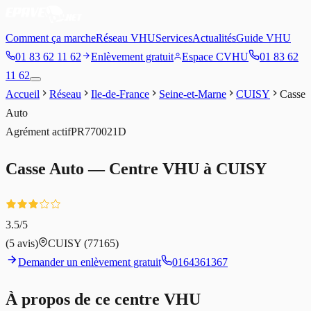
Comment ça marche
Réseau VHU
Services
Actualités
Guide VHU
01 83 62 11 62
Enlèvement gratuit
Espace CVHU
01 83 62
11 62
Accueil
Réseau
Ile-de-France
Seine-et-Marne
CUISY
Casse
Auto
Agrément
actif
PR770021D
Casse Auto
— Centre VHU à
CUISY
3.5
/5
(
5
avis)
CUISY
(77165)
Demander un enlèvement gratuit
0164361367
À propos de ce centre VHU