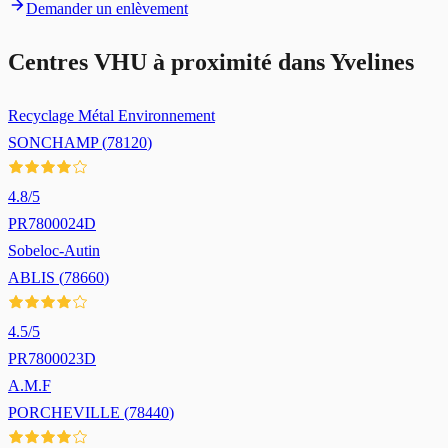
Demander un enlèvement
Centres VHU à proximité dans
Yvelines
Recyclage Métal Environnement
SONCHAMP
(
78120
)
4.8
/5
PR7800024D
Sobeloc-Autin
ABLIS
(
78660
)
4.5
/5
PR7800023D
A.M.F
PORCHEVILLE
(
78440
)