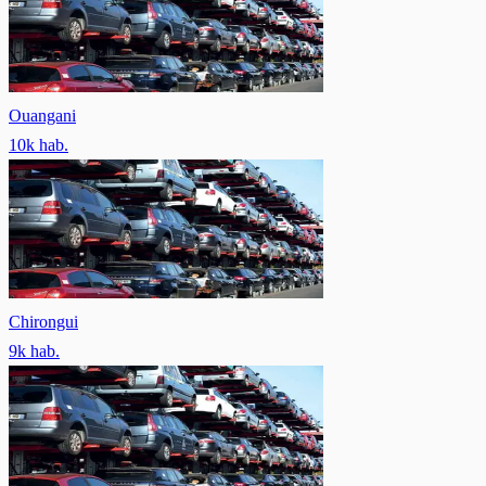
Ouangani
10
k hab.
Chirongui
9
k hab.