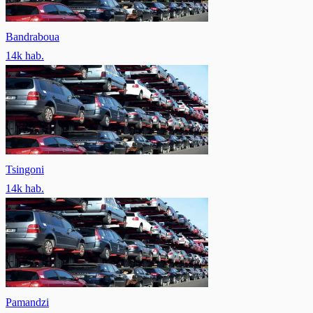
Bandraboua
14
k hab.
Tsingoni
14
k hab.
Pamandzi