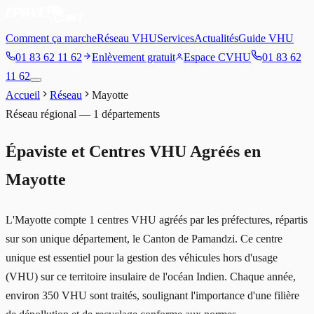
Comment ça marche
Réseau VHU
Services
Actualités
Guide VHU
01 83 62 11 62
Enlèvement gratuit
Espace CVHU
01 83 62
11 62
Accueil
Réseau
Mayotte
Réseau régional —
1
départements
Épaviste et Centres VHU Agréés en
Mayotte
L'Mayotte compte 1 centres VHU agréés par les préfectures, répartis
sur son unique département, le Canton de Pamandzi. Ce centre
unique est essentiel pour la gestion des véhicules hors d'usage
(VHU) sur ce territoire insulaire de l'océan Indien. Chaque année,
environ 350 VHU sont traités, soulignant l'importance d'une filière