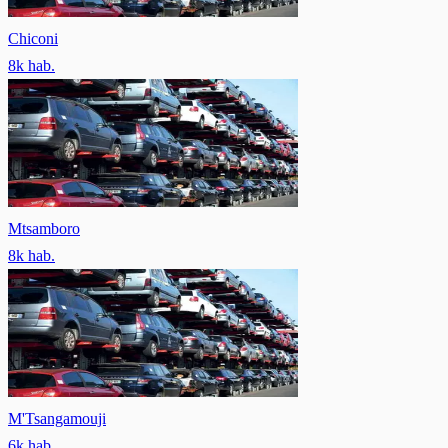
Chiconi
8
k hab.
Mtsamboro
8
k hab.
M'Tsangamouji
6
k hab.