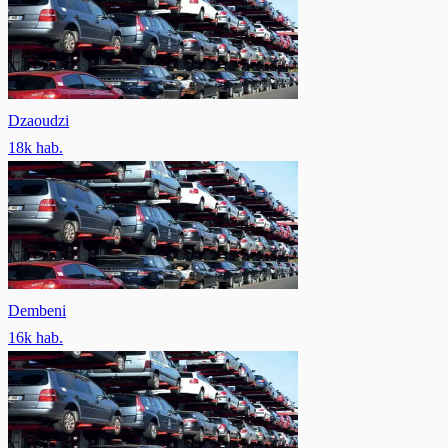
Dzaoudzi
18
k hab.
Dembeni
16
k hab.