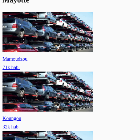
Mamoudzou
71
k hab.
Koungou
32
k hab.