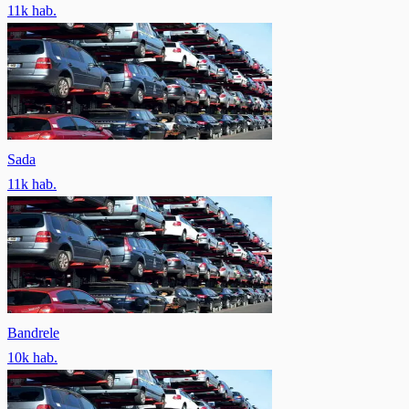
11
k hab.
Sada
11
k hab.
Bandrele
10
k hab.