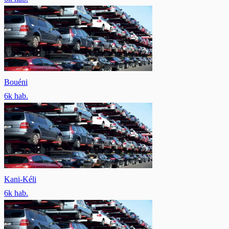
Bouéni
6
k hab.
Kani-Kéli
6
k hab.