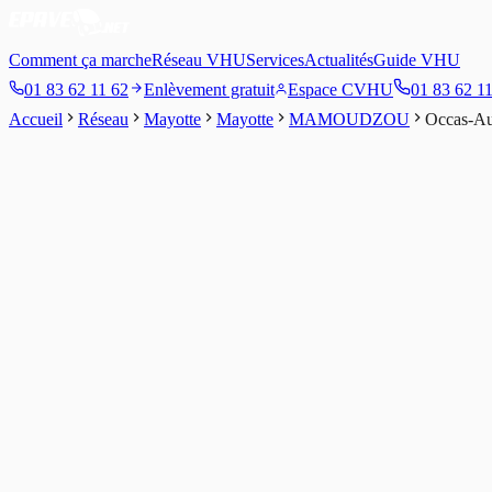
Comment ça marche
Réseau VHU
Services
Actualités
Guide VHU
01 83 62 11 62
Enlèvement gratuit
Espace CVHU
01 83 62 1
Accueil
Réseau
Mayotte
Mayotte
MAMOUDZOU
Occas-Au
3
/5