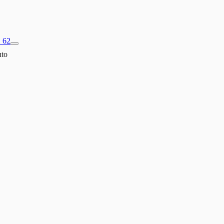
1 62
to