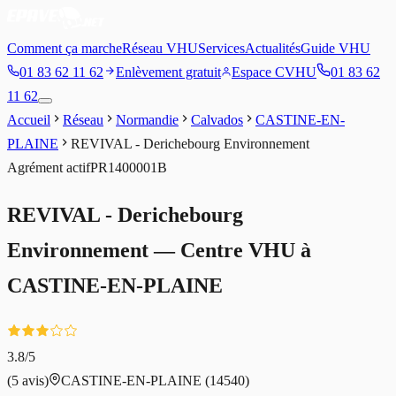
Comment ça marche
Réseau VHU
Services
Actualités
Guide VHU
01 83 62 11 62
Enlèvement gratuit
Espace CVHU
01 83 62
11 62
Accueil
Réseau
Normandie
Calvados
CASTINE-EN-
PLAINE
REVIVAL - Derichebourg Environnement
Agrément
actif
PR1400001B
REVIVAL - Derichebourg
Environnement
— Centre VHU à
CASTINE-EN-PLAINE
3.8
/5
(
5
avis)
CASTINE-EN-PLAINE
(14540)