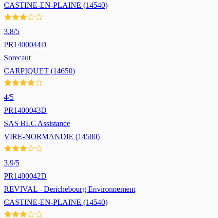
CASTINE-EN-PLAINE
(
14540
)
3.8
/5
PR1400044D
Sorecaut
CARPIQUET
(
14650
)
4
/5
PR1400043D
SAS BLC Assistance
VIRE-NORMANDIE
(
14500
)
3.9
/5
PR1400042D
REVIVAL - Derichebourg Environnement
CASTINE-EN-PLAINE
(
14540
)