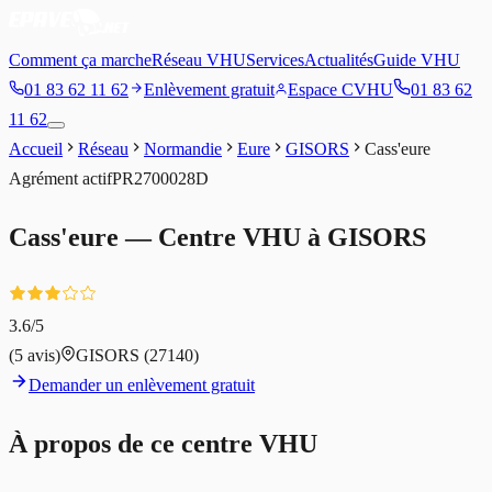
Comment ça marche
Réseau VHU
Services
Actualités
Guide VHU
01 83 62 11 62
Enlèvement gratuit
Espace CVHU
01 83 62
11 62
Accueil
Réseau
Normandie
Eure
GISORS
Cass'eure
Agrément
actif
PR2700028D
Cass'eure
— Centre VHU à
GISORS
3.6
/5
(
5
avis)
GISORS
(27140)
Demander un enlèvement gratuit
À propos de ce centre VHU