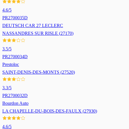
4.6
/5
PR2700035D
DEUTSCH CAR 27 LECLERC
NASSANDRES SUR RISLE
(
27170
)
3.5
/5
PR2700034D
Prestoloc
SAINT-DENIS-DES-MONTS
(
27520
)
3.3
/5
PR2700032D
Bourdon Auto
LA CHAPELLE-DU-BOIS-DES-FAULX
(
27930
)
4.6
/5