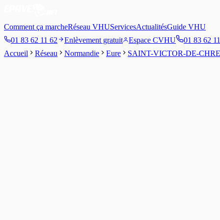
Comment ça marche
Réseau VHU
Services
Actualités
Guide VHU
01 83 62 11 62
Enlèvement gratuit
Espace CVHU
01 83 62 1
Accueil
Réseau
Normandie
Eure
SAINT-VICTOR-DE-CHR
3.7
/5