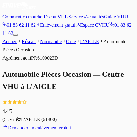
Comment ça marche
Réseau VHU
Services
Actualités
Guide VHU
01 83 62 11 62
Enlèvement gratuit
Espace CVHU
01 83 62
11 62
Accueil
Réseau
Normandie
Orne
L'AIGLE
Automobile
Pièces Occasion
Agrément
actif
PR6100023D
Automobile Pièces Occasion
— Centre
VHU à
L'AIGLE
4.4
/5
(
5
avis)
L'AIGLE
(61300)
Demander un enlèvement gratuit