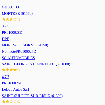
GH AUTO
MORTREE
(
61570
)
3.9
/5
PR6100028D
DPE
MONTS-SUR-ORNE
(
61150
)
Non noté
PR6100027D
SG AUTOMOBILES
SAINT GEORGES D'ANNEBECQ
(
61600
)
4.7
/5
PR6100026D
Leloup Autos Sarl
SAINT-SULPICE-SUR-RISLE
(
61300
)