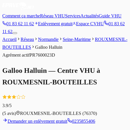
Comment ça marche
Réseau VHU
Services
Actualités
Guide VHU
01 83 62 11 62
Enlèvement gratuit
Espace CVHU
01 83 62
11 62
Accueil
Réseau
Normandie
Seine-Maritime
ROUXMESNIL-
BOUTEILLES
Galloo Halluin
Agrément
actif
PR7600023D
Galloo Halluin
— Centre VHU à
ROUXMESNIL-BOUTEILLES
3.9
/5
(
5
avis)
ROUXMESNIL-BOUTEILLES
(76370)
Demander un enlèvement gratuit
0235855406