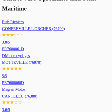
Maritime
Etab Richiero
GONFREVILLE L'ORCHER
(
76700
)
3.8
/5
PR7600061D
DM et recyclages
MOTTEVILLE
(
76970
)
5
/5
PR7600060D
Magren Motos
CANTELEU
(
76380
)
3.6
/5