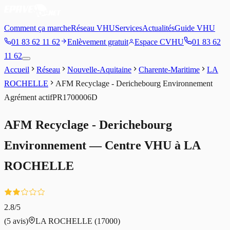
Comment ça marche
Réseau VHU
Services
Actualités
Guide VHU
01 83 62 11 62
Enlèvement gratuit
Espace CVHU
01 83 62
11 62
Accueil
Réseau
Nouvelle-Aquitaine
Charente-Maritime
LA
ROCHELLE
AFM Recyclage - Derichebourg Environnement
Agrément
actif
PR1700006D
AFM Recyclage - Derichebourg
Environnement
— Centre VHU à
LA
ROCHELLE
2.8
/5
(
5
avis)
LA ROCHELLE
(17000)