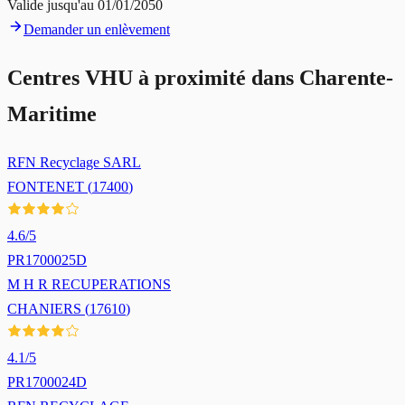
Valide jusqu'au
01/01/2050
Demander un enlèvement
Centres VHU à proximité dans
Charente-
Maritime
RFN Recyclage SARL
FONTENET
(
17400
)
4.6
/5
PR1700025D
M H R RECUPERATIONS
CHANIERS
(
17610
)
4.1
/5
PR1700024D