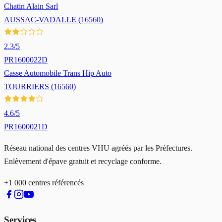
Chatin Alain Sarl
AUSSAC-VADALLE
(
16560
)
2.3
/5
PR1600022D
Casse Automobile Trans Hip Auto
TOURRIERS
(
16560
)
4.6
/5
PR1600021D
Réseau national des centres VHU agréés par les Préfectures.
Enlèvement d'épave gratuit et recyclage conforme.
+1 000 centres référencés
Services