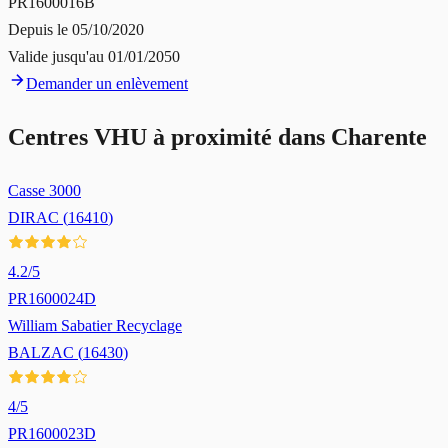
PR1600016B
Depuis le
05/10/2020
Valide jusqu'au
01/01/2050
Demander un enlèvement
Centres VHU à proximité dans
Charente
Casse 3000
DIRAC
(
16410
)
4.2
/5
PR1600024D
William Sabatier Recyclage
BALZAC
(
16430
)
4
/5
PR1600023D