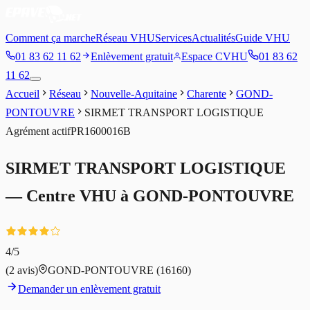
Comment ça marche
Réseau VHU
Services
Actualités
Guide VHU
01 83 62 11 62
Enlèvement gratuit
Espace CVHU
01 83 62
11 62
Accueil
Réseau
Nouvelle-Aquitaine
Charente
GOND-
PONTOUVRE
SIRMET TRANSPORT LOGISTIQUE
Agrément
actif
PR1600016B
SIRMET TRANSPORT LOGISTIQUE
— Centre VHU à
GOND-PONTOUVRE
4
/5
(
2
avis)
GOND-PONTOUVRE
(16160)
Demander un enlèvement gratuit