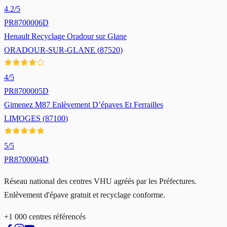
4.2
/5
PR8700006D
Henault Recyclage Oradour sur Glane
ORADOUR-SUR-GLANE
(
87520
)
4
/5
PR8700005D
Gimenez M87 Enlèvement D’épaves Et Ferrailles
LIMOGES
(
87100
)
5
/5
PR8700004D
Réseau national des centres VHU agréés par les Préfectures.
Enlèvement d'épave gratuit et recyclage conforme.
+1 000 centres référencés