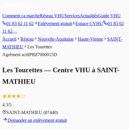
Comment ça marche
Réseau VHU
Services
Actualités
Guide VHU
01 83 62 11 62
Enlèvement gratuit
Espace CVHU
01 83 62
11 62
Accueil
Réseau
Nouvelle-Aquitaine
Haute-Vienne
SAINT-
MATHIEU
Les Tourettes
Agrément
actif
PR87000015D
Les Tourettes
— Centre VHU à
SAINT-
MATHIEU
4.3
/5
SAINT-MATHIEU
(87440)
Demander un enlèvement gratuit