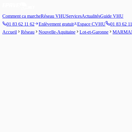
Comment ça marche
Réseau VHU
Services
Actualités
Guide VHU
01 83 62 11 62
Enlèvement gratuit
Espace CVHU
01 83 62 1
Accueil
Réseau
Nouvelle-Aquitaine
Lot-et-Garonne
MARMA
2.8
/5