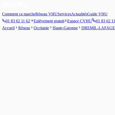
Comment ça marche
Réseau VHU
Services
Actualités
Guide VHU
01 83 62 11 62
Enlèvement gratuit
Espace CVHU
01 83 62 1
Accueil
Réseau
Occitanie
Haute-Garonne
DREMIL-LAFAGE
4.1
/5