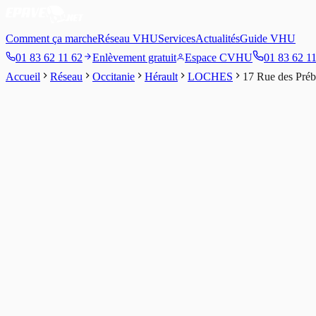
Comment ça marche
Réseau VHU
Services
Actualités
Guide VHU
01 83 62 11 62
Enlèvement gratuit
Espace CVHU
01 83 62 1
Accueil
Réseau
Occitanie
Hérault
LOCHES
17 Rue des Pré
4.3
/5