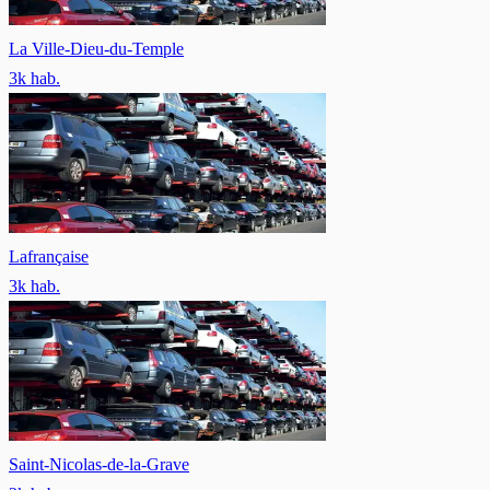
La Ville-Dieu-du-Temple
3
k hab.
Lafrançaise
3
k hab.
Saint-Nicolas-de-la-Grave