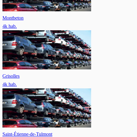
Montbeton
4
k hab.
Grisolles
4
k hab.
Saint-Étienne-de-Tulmont