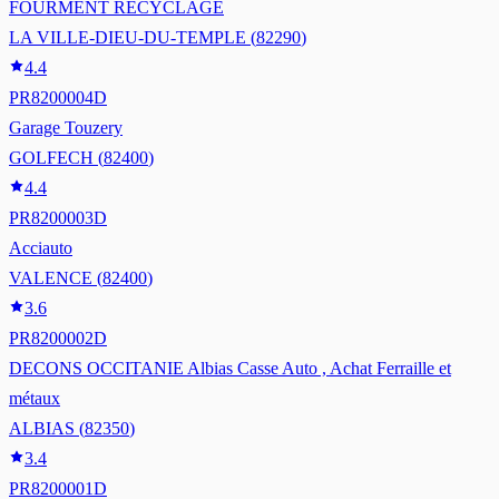
FOURMENT RECYCLAGE
LA VILLE-DIEU-DU-TEMPLE
(
82290
)
4.4
PR8200004D
Garage Touzery
GOLFECH
(
82400
)
4.4
PR8200003D
Acciauto
VALENCE
(
82400
)
3.6
PR8200002D
DECONS OCCITANIE Albias Casse Auto , Achat Ferraille et
métaux
ALBIAS
(
82350
)
3.4
PR8200001D