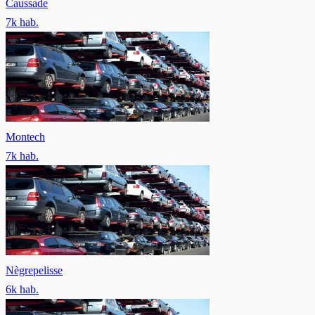
Caussade
7
k hab.
Montech
7
k hab.
Nègrepelisse
6
k hab.