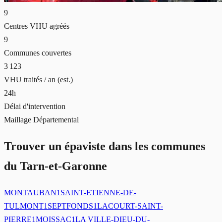
9
Centres VHU agréés
9
Communes couvertes
3 123
VHU traités / an (est.)
24h
Délai d'intervention
Maillage Départemental
Trouver un épaviste dans les communes
du Tarn-et-Garonne
MONTAUBAN
1
SAINT-ETIENNE-DE-
TULMONT
1
SEPTFONDS
1
LACOURT-SAINT-
PIERRE
1
MOISSAC
1
LA VILLE-DIEU-DU-