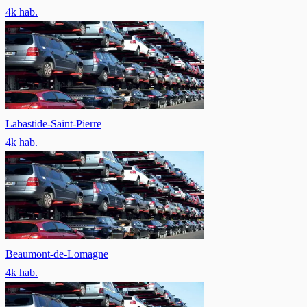
4
k hab.
Labastide-Saint-Pierre
4
k hab.
Beaumont-de-Lomagne
4
k hab.