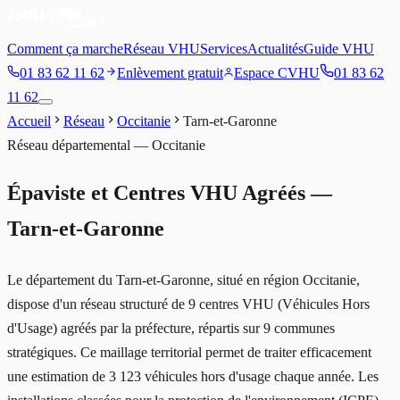
Comment ça marche
Réseau VHU
Services
Actualités
Guide VHU
01 83 62 11 62
Enlèvement gratuit
Espace CVHU
01 83 62
11 62
Accueil
Réseau
Occitanie
Tarn-et-Garonne
Réseau départemental —
Occitanie
Épaviste et Centres VHU Agréés —
Tarn-et-Garonne
Le département du Tarn-et-Garonne, situé en région Occitanie,
dispose d'un réseau structuré de 9 centres VHU (Véhicules Hors
d'Usage) agréés par la préfecture, répartis sur 9 communes
stratégiques. Ce maillage territorial permet de traiter efficacement
une estimation de 3 123 véhicules hors d'usage chaque année. Les