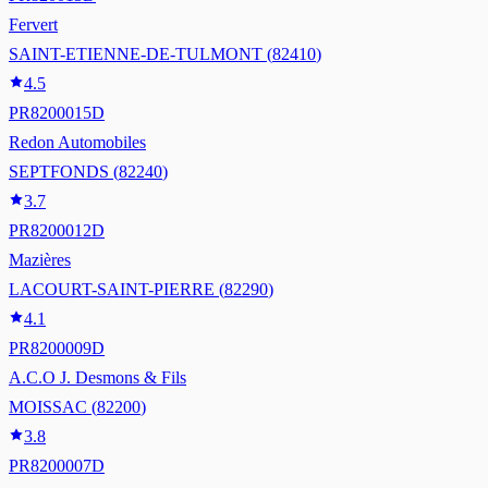
Fervert
SAINT-ETIENNE-DE-TULMONT
(
82410
)
4.5
PR8200015D
Redon Automobiles
SEPTFONDS
(
82240
)
3.7
PR8200012D
Mazières
LACOURT-SAINT-PIERRE
(
82290
)
4.1
PR8200009D
A.C.O J. Desmons & Fils
MOISSAC
(
82200
)
3.8
PR8200007D