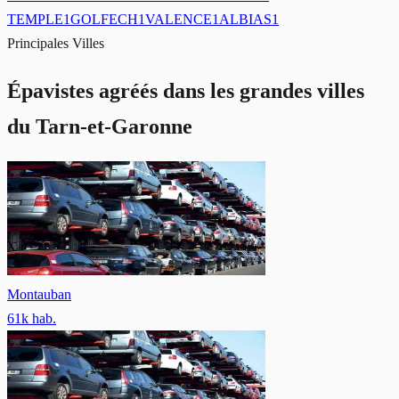
TEMPLE
1
GOLFECH
1
VALENCE
1
ALBIAS
1
Principales Villes
Épavistes agréés dans les grandes villes
du Tarn-et-Garonne
Montauban
61
k hab.