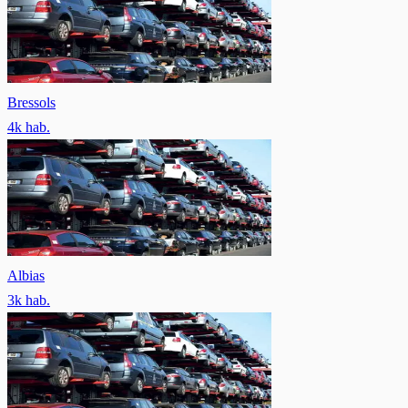
Bressols
4
k hab.
Albias
3
k hab.