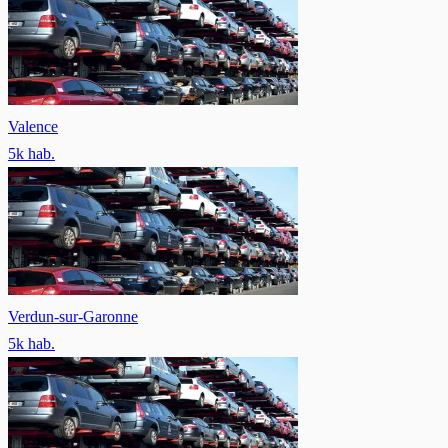
Valence
5
k hab.
Verdun-sur-Garonne
5
k hab.