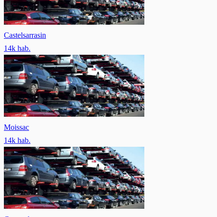
Castelsarrasin
14
k hab.
Moissac
14
k hab.