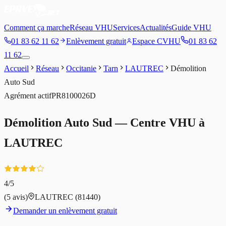
Comment ça marche
Réseau VHU
Services
Actualités
Guide VHU
01 83 62 11 62
Enlèvement gratuit
Espace CVHU
01 83 62
11 62
Accueil
Réseau
Occitanie
Tarn
LAUTREC
Démolition
Auto Sud
Agrément
actif
PR8100026D
Démolition Auto Sud
— Centre VHU à
LAUTREC
4
/5
(
5
avis)
LAUTREC
(81440)
Demander un enlèvement gratuit