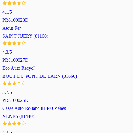
4.1
/5
PR8100028D
Atout-Fer
SAINT-JUERY
(
81160
)
4.3
/5
PR8100027D
Eco Auto Recycl'
BOUT-DU-PONT-DE-LARN
(
81660
)
3.7
/5
PR8100025D
Casse Auto Rolland 81440 Vénès
VENES
(
81440
)
4.3
/5