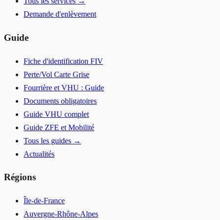
Tous les services →
Demande d'enlèvement
Guide
Fiche d'identification FIV
Perte/Vol Carte Grise
Fourrière et VHU : Guide
Documents obligatoires
Guide VHU complet
Guide ZFE et Mobilité
Tous les guides →
Actualités
Régions
Île-de-France
Auvergne-Rhône-Alpes