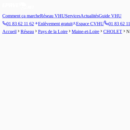
Comment ça marche
Réseau VHU
Services
Actualités
Guide VHU
01 83 62 11 62
Enlèvement gratuit
Espace CVHU
01 83 62 1
Accueil
Réseau
Pays de la Loire
Maine-et-Loire
CHOLET
N