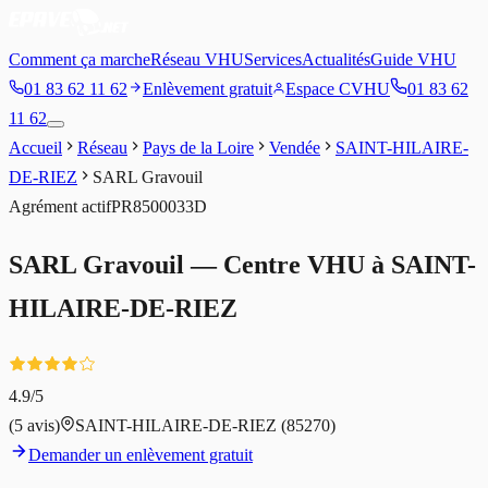
Comment ça marche
Réseau VHU
Services
Actualités
Guide VHU
01 83 62 11 62
Enlèvement gratuit
Espace CVHU
01 83 62
11 62
Accueil
Réseau
Pays de la Loire
Vendée
SAINT-HILAIRE-
DE-RIEZ
SARL Gravouil
Agrément
actif
PR8500033D
SARL Gravouil
— Centre VHU à
SAINT-
HILAIRE-DE-RIEZ
4.9
/5
(
5
avis)
SAINT-HILAIRE-DE-RIEZ
(85270)
Demander un enlèvement gratuit