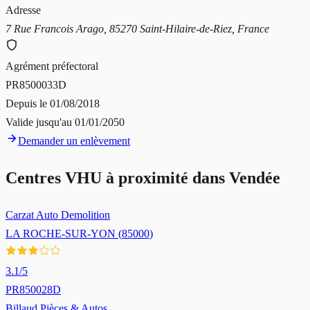
Adresse
7 Rue Francois Arago, 85270 Saint-Hilaire-de-Riez, France
Agrément préfectoral
PR8500033D
Depuis le
01/08/2018
Valide jusqu'au
01/01/2050
Demander un enlèvement
Centres VHU à proximité dans
Vendée
Carzat Auto Demolition
LA ROCHE-SUR-YON
(
85000
)
3.1
/5
PR850028D
Billaud Pièces & Autos