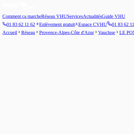
Comment ça marche
Réseau VHU
Services
Actualités
Guide VHU
01 83 62 11 62
Enlèvement gratuit
Espace CVHU
01 83 62 1
Accueil
Réseau
Provence-Alpes-Côte d'Azur
Vaucluse
LE PO
3.6
/5