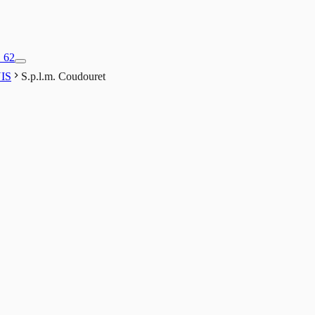
1 62
IS
S.p.l.m. Coudouret