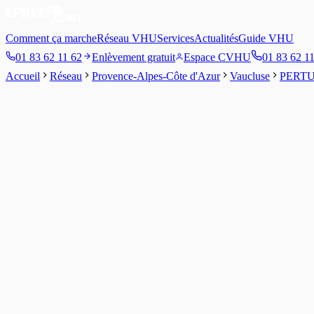
Comment ça marche
Réseau VHU
Services
Actualités
Guide VHU
01 83 62 11 62
Enlèvement gratuit
Espace CVHU
01 83 62 1
Accueil
Réseau
Provence-Alpes-Côte d'Azur
Vaucluse
PERTU